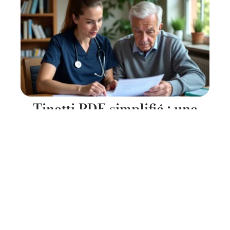
Tinetti PDF simplifié : une
version claire pour les
équipes en EHPAD
29 juillet 2026
Contact
Mentions Légales
Sitemap