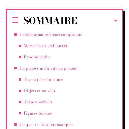
SOMMAIRE
Un décor naturel sans compromis
Merveilles à ciel ouvert
Évasion active
Un passé qui s’invite au présent
Traces d’architecture
Objets et musées
Trésors enfouis
Figures locales
Ce qu’il ne faut pas manquer