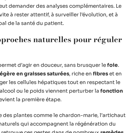
peut demander des analyses complémentaires. Le
te à rester attentif, à surveiller l’évolution, et à
al de la santé du patient.
pproches naturelles pour réguler
ermet d’agir en douceur, sans brusquer le
foie
.
légère en graisses saturées
, riche en
fibres
et en
ger les cellules hépatiques tout en respectant le
alcool ou le poids viennent perturber la
fonction
devient la première étape.
e des plantes comme le chardon-marie, l’artichaut
iés naturels qui accompagnent la régénération du
On retrouve ces gestes dans de nombreux
remèdes