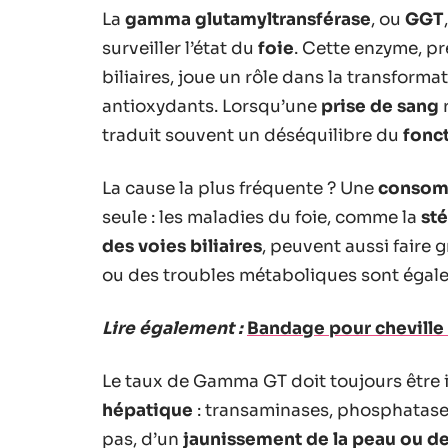
La
gamma glutamyltransférase
, ou
GGT
surveiller l’état du
foie
. Cette enzyme, p
biliaires, joue un rôle dans la transform
antioxydants. Lorsqu’une
prise de sang
r
traduit souvent un déséquilibre du
fonc
La cause la plus fréquente ? Une
consomm
seule : les maladies du foie, comme la
st
des voies biliaires
, peuvent aussi faire
ou des troubles métaboliques sont égal
Lire également :
Bandage pour cheville :
Le taux de Gamma GT doit toujours être 
hépatique
: transaminases, phosphatase 
pas, d’un
jaunissement de la peau ou d