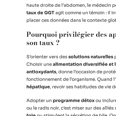
haute droite de l’abdomen, le médecin 
taux de GGT
agit comme un témoin : il invi
placer ces données dans le contexte glob
Pourquoi privilégier des a
son taux ?
S’orienter vers des
solutions naturelles
p
Choisir une
alimentation diversifiée et 
antioxydants
, donne l’occasion de proté
fonctionnement de l’organisme. Quand l’
hépatique
, revoir ses habitudes de vie 
Adopter un
programme détox
ou inclur
ou le radis noir, c’est miser sur des all
foie
ou stimulent la sécrétion de bile. 